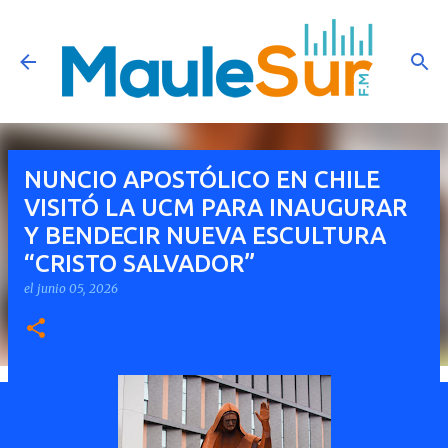
Ir al contenido principal
NUNCIO APOSTÓLICO EN CHILE
VISITÓ LA UCM PARA INAUGURAR
Y BENDECIR NUEVA ESCULTURA
“CRISTO SALVADOR”
el
junio 05, 2026