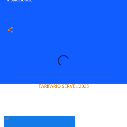
C
o
m
e
TARIFARIO SERVEL 2025
n
t
a
r
+
8
i
°