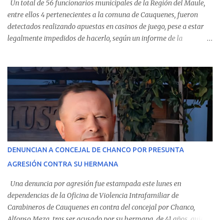
Un total de 56 funcionarios municipales de la Región del Maule,
entre ellos 4 pertenecientes a la comuna de Cauquenes, fueron
detectados realizando apuestas en casinos de juego, pese a estar
legalmente impedidos de hacerlo, según un informe de la
Contraloría General de la República . Los antecedentes forman
parte del Consolidado de Información Circular (CIC) N° 20, el cual
estableció que estos funcionarios —quienes administran o
custodian fondos públicos— efectuaron transacciones por un
monto total de $116.075.918 entre enero de 2024 y junio de 2025.
En el detalle regional, se indica que en la comuna de Cauquenes se
identificó a cuatro funcionarios involucrados en este tipo de
operaciones. Asimismo, se precisa que uno de los casos
corresponde a un funcionario de la Municipalidad de Chanco,
DENUNCIAN A CONCEJAL DE CHANCO POR PRESUNTA
sumándose a otras comunas del Maule donde también se
AGRESIÓN CONTRA SU HERMANA
detectaron incumplimientos a la normativa vigente. El informe
precisa que la mayor cantidad de dinero apostado se registró en
Una denuncia por agresión fue estampada este lunes en
Talca, donde...
dependencias de la Oficina de Violencia Intrafamiliar de
Carabineros de Cauquenes en contra del concejal por Chanco,
Alfonso Meza, tras ser acusado por su hermana, de 41 años, quien