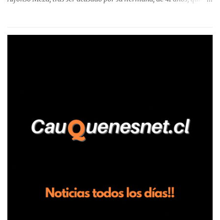
aseguró haber sido víctima de un violento episodio en un predio
agrícola familiar. Según consta en el parte policial, la denunciante
relató que los hechos ocurrieron cerca de las 11:30 horas en el
fundo San Baldomero, ubicado en el sector Dollimbuta, comuna de
Pelluhue. Allí, mientras se encontraba junto a su madre y su hijo
entregando recomendaciones a los trabajadores de la plantación
de frutillas, habría sostenido una discusión con su hermano, quien
permanecía en el lugar a bordo de una camioneta. De acuerdo con
la declaración, tras recriminarle por intervenir con los
trabajadores, el edil descendió del vehículo y, en medio de la
confrontación, la habría tomado de los hombros, empujado al
suelo y agredido con golpes de pies y manos, mientr...