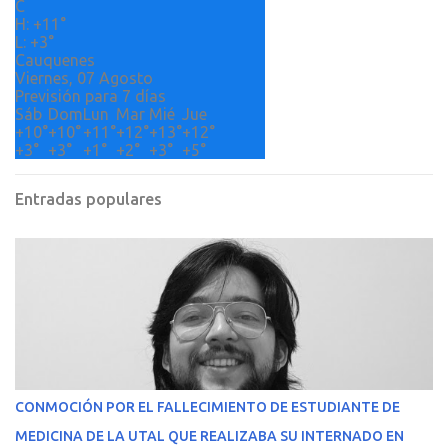
o
C
H:
+
11°
s
L:
+
3°
Cauquenes
Viernes, 07 Agosto
Previsión para 7 días
Sáb
Dom
Lun
Mar
Mié
Jue
+
10°
+
10°
+
11°
+
12°
+
13°
+
12°
+
3°
+
3°
+
1°
+
2°
+
3°
+
5°
Entradas populares
CONMOCIÓN POR EL FALLECIMIENTO DE ESTUDIANTE DE
MEDICINA DE LA UTAL QUE REALIZABA SU INTERNADO EN