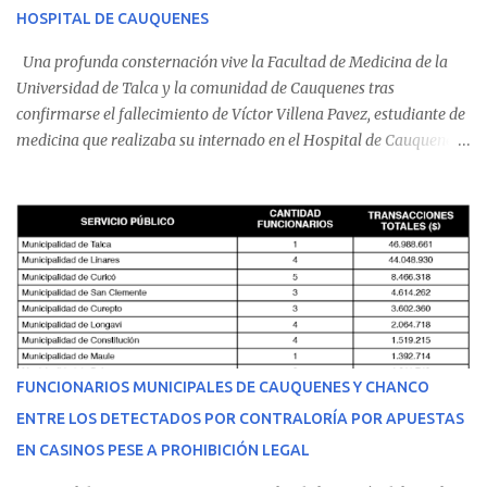
HOSPITAL DE CAUQUENES
Una profunda consternación vive la Facultad de Medicina de la
Universidad de Talca y la comunidad de Cauquenes tras
confirmarse el fallecimiento de Víctor Villena Pavez, estudiante de
medicina que realizaba su internado en el Hospital de Cauquenes.
De acuerdo con los antecedentes conocidos, el joven se presentó a
cumplir su jornada en el recinto asistencial manifestando
malestares físicos. Dada la complejidad de su estado de salud, el
equipo médico determinó su traslado de urgencia al Hospital
Regional de Talca y dado la urgencia la ambulancia partió hacia
Talca con escolta de Carabineros. En medio del traslado, el
estudiante de medicina de 25 años, se agravó y pese a los esfuerzos
del personal de emergencia terminó falleciendo, sin alcanzar a
recibir atención especializada en el centro de destino. Apenas se
FUNCIONARIOS MUNICIPALES DE CAUQUENES Y CHANCO
conoció la gravedad de su condición, sus padres —residentes en
ENTRE LOS DETECTADOS POR CONTRALORÍA POR APUESTAS
Villarrica— se trasladaron a Cauquenes con la esperanza de una
EN CASINOS PESE A PROHIBICIÓN LEGAL
evolución favorable. No obstante, alrededo...