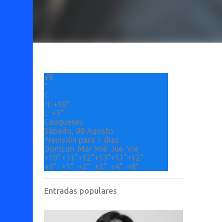
+
9
°
C
H:
+
10°
L:
+
3°
Cauquenes
Sábado, 08 Agosto
Previsión para 7 días
Dom
Lun
Mar
Mié
Jue
Vie
+
10°
+
11°
+
12°
+
13°
+
11°
+
12°
+
3°
+
1°
+
2°
+
2°
+
4°
+
8°
Entradas populares