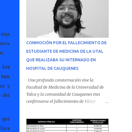
, una
ntos
CONMOCIÓN POR EL FALLECIMIENTO DE
ESTUDIANTE DE MEDICINA DE LA UTAL
n.
QUE REALIZABA SU INTERNADO EN
 los
HOSPITAL DE CAUQUENES
 tan
Una profunda consternación vive la
as y
Facultad de Medicina de la Universidad de
Talca y la comunidad de Cauquenes tras
o del
confirmarse el fallecimiento de Víctor
Villena Pavez, estudiante de medicina que
realizaba su internado en el Hospital de
 que
Cauquenes. De acuerdo con los antecedentes
lica
conocidos, el joven se presentó a cumplir su