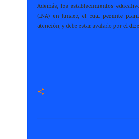
Además, los establecimientos educati
(INA) en Junaeb, el cual permite plan
atención, y debe estar avalado por el dir
C
o