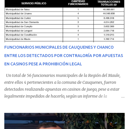
malestares físicos. Dada la complejidad de su estado de salud, el
equipo médico determinó su traslado de urgencia al Hospital
Regional de Talca y dado la urgencia la ambulancia partió hacia
Talca con escolta de Carabineros. En medio del traslado, el
estudiante de medicina de 25 años, se agravó y pese a los esfuerzos
del personal de emergencia terminó falleciendo, sin alcanzar a
recibir atención especializada en el centro de destino. Apenas se
FUNCIONARIOS MUNICIPALES DE CAUQUENES Y CHANCO
conoció la gravedad de su condición, sus padres —residentes en
ENTRE LOS DETECTADOS POR CONTRALORÍA POR APUESTAS
Villarrica— se trasladaron a Cauquenes con la esperanza de una
EN CASINOS PESE A PROHIBICIÓN LEGAL
evolución favorable. No obstante, alrededo...
Un total de 56 funcionarios municipales de la Región del Maule,
entre ellos 4 pertenecientes a la comuna de Cauquenes, fueron
detectados realizando apuestas en casinos de juego, pese a estar
legalmente impedidos de hacerlo, según un informe de la
Contraloría General de la República . Los antecedentes forman
parte del Consolidado de Información Circular (CIC) N° 20, el cual
estableció que estos funcionarios —quienes administran o
custodian fondos públicos— efectuaron transacciones por un