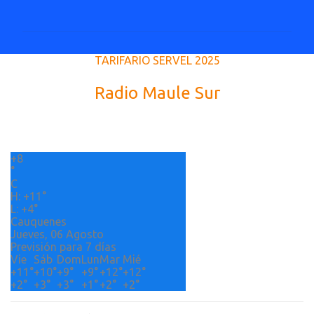
o
m
e
TARIFARIO SERVEL 2025
n
t
Radio Maule Sur
a
r
i
+
8
o
°
s
C
H:
+
11°
L:
+
4°
Cauquenes
Jueves, 06 Agosto
Previsión para 7 días
Vie
Sáb
Dom
Lun
Mar
Mié
+
11°
+
10°
+
9°
+
9°
+
12°
+
12°
+
2°
+
3°
+
3°
+
1°
+
2°
+
2°