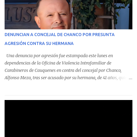
monto total de $116.075.918 entre enero de 2024 y junio de 2025.
En el detalle regional, se indica que en la comuna de Cauquenes se
identificó a cuatro funcionarios involucrados en este tipo de
operaciones. Asimismo, se precisa que uno de los casos
corresponde a un funcionario de la Municipalidad de Chanco,
DENUNCIAN A CONCEJAL DE CHANCO POR PRESUNTA
sumándose a otras comunas del Maule donde también se
AGRESIÓN CONTRA SU HERMANA
detectaron incumplimientos a la normativa vigente. El informe
precisa que la mayor cantidad de dinero apostado se registró en
Una denuncia por agresión fue estampada este lunes en
Talca, donde...
dependencias de la Oficina de Violencia Intrafamiliar de
Carabineros de Cauquenes en contra del concejal por Chanco,
Alfonso Meza, tras ser acusado por su hermana, de 41 años, quien
aseguró haber sido víctima de un violento episodio en un predio
agrícola familiar. Según consta en el parte policial, la denunciante
relató que los hechos ocurrieron cerca de las 11:30 horas en el
fundo San Baldomero, ubicado en el sector Dollimbuta, comuna de
Pelluhue. Allí, mientras se encontraba junto a su madre y su hijo
entregando recomendaciones a los trabajadores de la plantación
de frutillas, habría sostenido una discusión con su hermano, quien
permanecía en el lugar a bordo de una camioneta. De acuerdo con