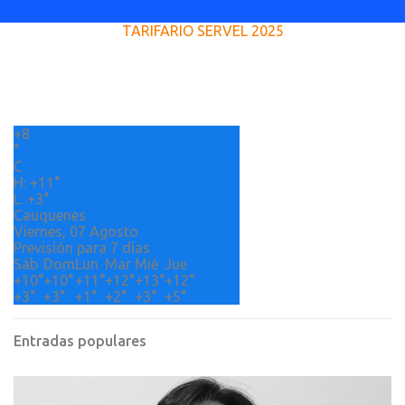
e
TARIFARIO SERVEL 2025
n
t
a
r
+
8
i
°
o
C
H:
+
11°
s
L:
+
3°
Cauquenes
Viernes, 07 Agosto
Previsión para 7 días
Sáb
Dom
Lun
Mar
Mié
Jue
+
10°
+
10°
+
11°
+
12°
+
13°
+
12°
+
3°
+
3°
+
1°
+
2°
+
3°
+
5°
Entradas populares