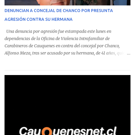
operaciones. Asimismo, se precisa que uno de los casos
corresponde a un funcionario de la Municipalidad de Chanco,
DENUNCIAN A CONCEJAL DE CHANCO POR PRESUNTA
sumándose a otras comunas del Maule donde también se
AGRESIÓN CONTRA SU HERMANA
detectaron incumplimientos a la normativa vigente. El informe
precisa que la mayor cantidad de dinero apostado se registró en
Una denuncia por agresión fue estampada este lunes en
Talca, donde...
dependencias de la Oficina de Violencia Intrafamiliar de
Carabineros de Cauquenes en contra del concejal por Chanco,
Alfonso Meza, tras ser acusado por su hermana, de 41 años, quien
aseguró haber sido víctima de un violento episodio en un predio
agrícola familiar. Según consta en el parte policial, la denunciante
relató que los hechos ocurrieron cerca de las 11:30 horas en el
fundo San Baldomero, ubicado en el sector Dollimbuta, comuna de
Pelluhue. Allí, mientras se encontraba junto a su madre y su hijo
entregando recomendaciones a los trabajadores de la plantación
de frutillas, habría sostenido una discusión con su hermano, quien
permanecía en el lugar a bordo de una camioneta. De acuerdo con
la declaración, tras recriminarle por intervenir con los
trabajadores, el edil descendió del vehículo y, en medio de la
confrontación, la habría tomado de los hombros, empujado al