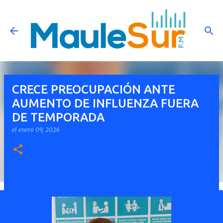
Ir al contenido principal
CRECE PREOCUPACIÓN ANTE
AUMENTO DE INFLUENZA FUERA
DE TEMPORADA
el
enero 09, 2026