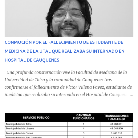
CONMOCIÓN POR EL FALLECIMIENTO DE ESTUDIANTE DE
MEDICINA DE LA UTAL QUE REALIZABA SU INTERNADO EN
HOSPITAL DE CAUQUENES
Una profunda consternación vive la Facultad de Medicina de la
Universidad de Talca y la comunidad de Cauquenes tras
confirmarse el fallecimiento de Víctor Villena Pavez, estudiante de
medicina que realizaba su internado en el Hospital de Cauquenes.
De acuerdo con los antecedentes conocidos, el joven se presentó a
cumplir su jornada en el recinto asistencial manifestando
malestares físicos. Dada la complejidad de su estado de salud, el
equipo médico determinó su traslado de urgencia al Hospital
Regional de Talca y dado la urgencia la ambulancia partió hacia