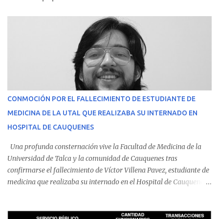
CONMOCIÓN POR EL FALLECIMIENTO DE ESTUDIANTE DE
MEDICINA DE LA UTAL QUE REALIZABA SU INTERNADO EN
HOSPITAL DE CAUQUENES
Una profunda consternación vive la Facultad de Medicina de la
Universidad de Talca y la comunidad de Cauquenes tras
confirmarse el fallecimiento de Víctor Villena Pavez, estudiante de
medicina que realizaba su internado en el Hospital de Cauquenes.
De acuerdo con los antecedentes conocidos, el joven se presentó a
cumplir su jornada en el recinto asistencial manifestando
malestares físicos. Dada la complejidad de su estado de salud, el