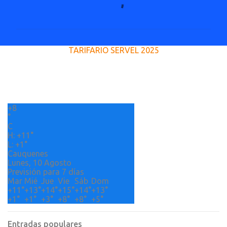
o
m
e
TARIFARIO SERVEL 2025
n
t
a
r
+
8
i
°
o
C
H:
+
11°
s
L:
+
1°
Cauquenes
Lunes, 10 Agosto
Previsión para 7 días
Mar
Mié
Jue
Vie
Sáb
Dom
+
11°
+
13°
+
14°
+
15°
+
14°
+
13°
+
1°
+
1°
+
3°
+
8°
+
8°
+
5°
Entradas populares