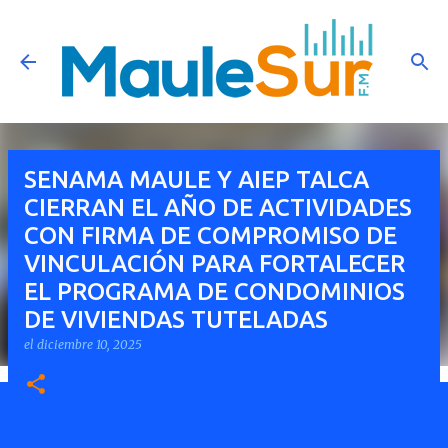
Ir al contenido principal
SENAMA MAULE Y AIEP TALCA
CIERRAN EL AÑO DE ACTIVIDADES
CON FIRMA DE COMPROMISO DE
VINCULACIÓN PARA FORTALECER
EL PROGRAMA DE CONDOMINIOS
DE VIVIENDAS TUTELADAS
el
diciembre 10, 2025