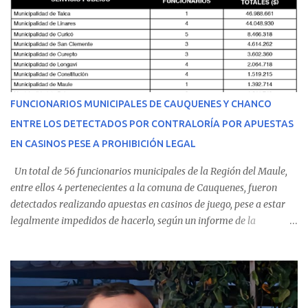
equipo médico determinó su traslado de urgencia al Hospital
Regional de Talca y dado la urgencia la ambulancia partió hacia
Talca con escolta de Carabineros. En medio del traslado, el
estudiante de medicina de 25 años, se agravó y pese a los esfuerzos
del personal de emergencia terminó falleciendo, sin alcanzar a
recibir atención especializada en el centro de destino. Apenas se
FUNCIONARIOS MUNICIPALES DE CAUQUENES Y CHANCO
conoció la gravedad de su condición, sus padres —residentes en
ENTRE LOS DETECTADOS POR CONTRALORÍA POR APUESTAS
Villarrica— se trasladaron a Cauquenes con la esperanza de una
EN CASINOS PESE A PROHIBICIÓN LEGAL
evolución favorable. No obstante, alrededo...
Un total de 56 funcionarios municipales de la Región del Maule,
entre ellos 4 pertenecientes a la comuna de Cauquenes, fueron
detectados realizando apuestas en casinos de juego, pese a estar
legalmente impedidos de hacerlo, según un informe de la
Contraloría General de la República . Los antecedentes forman
parte del Consolidado de Información Circular (CIC) N° 20, el cual
estableció que estos funcionarios —quienes administran o
custodian fondos públicos— efectuaron transacciones por un
monto total de $116.075.918 entre enero de 2024 y junio de 2025.