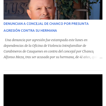
En el detalle regional, se indica que en la comuna de Cauquenes se
identificó a cuatro funcionarios involucrados en este tipo de
operaciones. Asimismo, se precisa que uno de los casos
corresponde a un funcionario de la Municipalidad de Chanco,
DENUNCIAN A CONCEJAL DE CHANCO POR PRESUNTA
sumándose a otras comunas del Maule donde también se
AGRESIÓN CONTRA SU HERMANA
detectaron incumplimientos a la normativa vigente. El informe
precisa que la mayor cantidad de dinero apostado se registró en
Una denuncia por agresión fue estampada este lunes en
Talca, donde...
dependencias de la Oficina de Violencia Intrafamiliar de
Carabineros de Cauquenes en contra del concejal por Chanco,
Alfonso Meza, tras ser acusado por su hermana, de 41 años, quien
aseguró haber sido víctima de un violento episodio en un predio
agrícola familiar. Según consta en el parte policial, la denunciante
relató que los hechos ocurrieron cerca de las 11:30 horas en el
fundo San Baldomero, ubicado en el sector Dollimbuta, comuna de
Pelluhue. Allí, mientras se encontraba junto a su madre y su hijo
entregando recomendaciones a los trabajadores de la plantación
de frutillas, habría sostenido una discusión con su hermano, quien
permanecía en el lugar a bordo de una camioneta. De acuerdo con