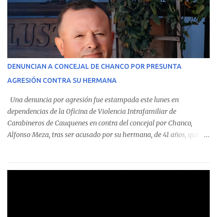
custodian fondos públicos— efectuaron transacciones por un
monto total de $116.075.918 entre enero de 2024 y junio de 2025.
En el detalle regional, se indica que en la comuna de Cauquenes se
identificó a cuatro funcionarios involucrados en este tipo de
operaciones. Asimismo, se precisa que uno de los casos
corresponde a un funcionario de la Municipalidad de Chanco,
DENUNCIAN A CONCEJAL DE CHANCO POR PRESUNTA
sumándose a otras comunas del Maule donde también se
AGRESIÓN CONTRA SU HERMANA
detectaron incumplimientos a la normativa vigente. El informe
precisa que la mayor cantidad de dinero apostado se registró en
Una denuncia por agresión fue estampada este lunes en
Talca, donde...
dependencias de la Oficina de Violencia Intrafamiliar de
Carabineros de Cauquenes en contra del concejal por Chanco,
Alfonso Meza, tras ser acusado por su hermana, de 41 años, quien
aseguró haber sido víctima de un violento episodio en un predio
agrícola familiar. Según consta en el parte policial, la denunciante
relató que los hechos ocurrieron cerca de las 11:30 horas en el
fundo San Baldomero, ubicado en el sector Dollimbuta, comuna de
Pelluhue. Allí, mientras se encontraba junto a su madre y su hijo
entregando recomendaciones a los trabajadores de la plantación
de frutillas, habría sostenido una discusión con su hermano, quien