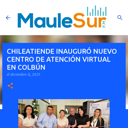
Ir al contenido principal
CHILEATIENDE INAUGURÓ NUEVO
CENTRO DE ATENCIÓN VIRTUAL
EN COLBÚN
el
diciembre 11, 2025