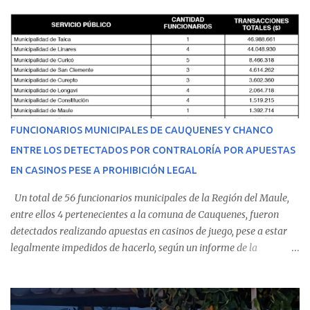
cumplir su jornada en el recinto asistencial manifestando
malestares físicos. Dada la complejidad de su estado de salud, el
equipo médico determinó su traslado de urgencia al Hospital
Regional de Talca y dado la urgencia la ambulancia partió hacia
Talca con escolta de Carabineros. En medio del traslado, el
estudiante de medicina de 25 años, se agravó y pese a los esfuerzos
del personal de emergencia terminó falleciendo, sin alcanzar a
recibir atención especializada en el centro de destino. Apenas se
FUNCIONARIOS MUNICIPALES DE CAUQUENES Y CHANCO
conoció la gravedad de su condición, sus padres —residentes en
ENTRE LOS DETECTADOS POR CONTRALORÍA POR APUESTAS
Villarrica— se trasladaron a Cauquenes con la esperanza de una
EN CASINOS PESE A PROHIBICIÓN LEGAL
evolución favorable. No obstante, alrededo...
Un total de 56 funcionarios municipales de la Región del Maule,
entre ellos 4 pertenecientes a la comuna de Cauquenes, fueron
detectados realizando apuestas en casinos de juego, pese a estar
legalmente impedidos de hacerlo, según un informe de la
Contraloría General de la República . Los antecedentes forman
parte del Consolidado de Información Circular (CIC) N° 20, el cual
estableció que estos funcionarios —quienes administran o