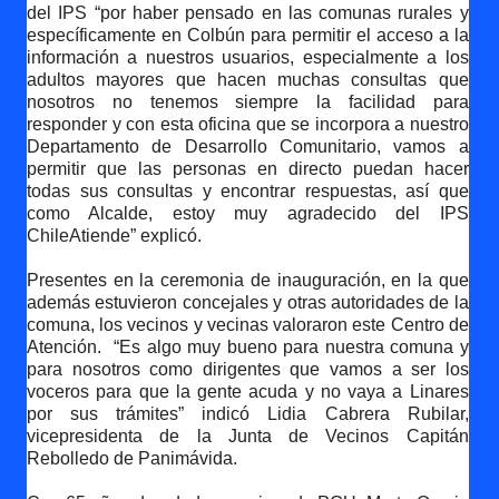
del IPS “por haber pensado en las comunas rurales y
específicamente en Colbún para permitir el acceso a la
información a nuestros usuarios, especialmente a los
adultos mayores que hacen muchas consultas que
nosotros no tenemos siempre la facilidad para
responder y con esta oficina que se incorpora a nuestro
Departamento de Desarrollo Comunitario, vamos a
permitir que las personas en directo puedan hacer
todas sus consultas y encontrar respuestas, así que
como Alcalde, estoy muy agradecido del IPS
ChileAtiende” explicó.
Presentes en la ceremonia de inauguración, en la que
además estuvieron concejales y otras autoridades de la
comuna, los vecinos y vecinas valoraron este Centro de
Atención.
“Es algo muy bueno para nuestra comuna y
para nosotros como dirigentes que vamos a ser los
voceros para que la gente acuda y no vaya a Linares
por sus trámites” indicó Lidia Cabrera Rubilar,
vicepresidenta de la Junta de Vecinos Capitán
Rebolledo de Panimávida.