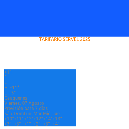
C
o
m
e
TARIFARIO SERVEL 2025
n
t
a
r
+
11
i
°
o
C
H:
+
11°
s
L:
+
3°
Cauquenes
Viernes, 07 Agosto
Previsión para 7 días
Sáb
Dom
Lun
Mar
Mié
Jue
+
10°
+
11°
+
12°
+
12°
+
14°
+
13°
+
3°
+
3°
+
1°
+
2°
+
3°
+
4°