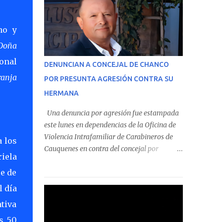
de Información Circular (CIC) N° 20, el cual
estableció que estos funcionarios —quienes
no y
administran o custodian fondos públicos—
Doña
efectuaron transacciones por un monto total
de $116.075.918 entre enero de 2024 y junio
ional
DENUNCIAN A CONCEJAL DE CHANCO
de 2025. En el detalle regional, se indica que
ranja
POR PRESUNTA AGRESIÓN CONTRA SU
en la comuna de Cauquenes se identificó a
HERMANA
cuatro funcionarios involucrados en este tipo
de operaciones. Asimismo, se precisa que
Una denuncia por agresión fue estampada
uno de los casos corresponde a un
este lunes en dependencias de la Oficina de
funcionario de la Municipalidad de Chanco,
Violencia Intrafamiliar de Carabineros de
a los
sumándose a otras comunas del Maule
Cauquenes en contra del concejal por
donde también se detectaron
riela
Chanco, Alfonso Meza, tras ser acusado por
incumplimientos a la normativa vigente. El
re de
su hermana, de 41 años, quien aseguró
informe precisa que la mayor cantidad de
haber sido víctima de un violento episodio
l día
dinero apostado se registró en Talca,
en un predio agrícola familiar. Según consta
donde...
tiva
Etiquetas
en el parte policial, la denunciante relató que
s 50
los hechos ocurrieron cerca de las 11:30