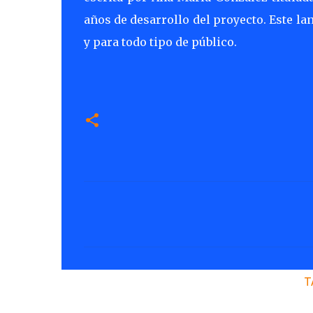
años de desarrollo del proyecto. Este la
y para todo tipo de público.
C
o
m
e
n
T
t