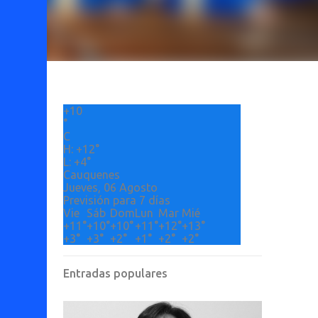
+
10
°
C
H:
+
12°
L:
+
4°
Cauquenes
Jueves, 06 Agosto
Previsión para 7 días
Vie
Sáb
Dom
Lun
Mar
Mié
+
11°
+
10°
+
10°
+
11°
+
12°
+
13°
+
3°
+
3°
+
2°
+
1°
+
2°
+
2°
Entradas populares