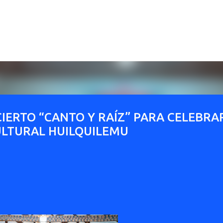
Ir al contenido principal
IERTO “CANTO Y RAÍZ” PARA CELEBRA
CULTURAL HUILQUILEMU