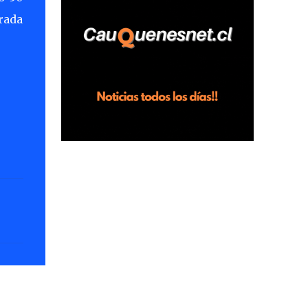
horas en el fundo San Baldomero, ubicado
erada
en el sector Dollimbuta, comuna de
Pelluhue. Allí, mientras se encontraba junto
a su madre y su hijo entregando
recomendaciones a los trabajadores de la
plantación de frutillas, habría sostenido una
discusión con su hermano, quien permanecía
en el lugar a bordo de una camioneta. De
acuerdo con la declaración, tras recriminarle
por intervenir con los trabajadores, el edil
descendió del vehículo y, en medio de la
confrontación, la habría tomado de los
hombros, empujado al suelo y agredido con
golpes de pies y manos, mientr...