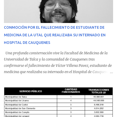
CONMOCIÓN POR EL FALLECIMIENTO DE ESTUDIANTE DE
MEDICINA DE LA UTAL QUE REALIZABA SU INTERNADO EN
HOSPITAL DE CAUQUENES
Una profunda consternación vive la Facultad de Medicina de la
Universidad de Talca y la comunidad de Cauquenes tras
confirmarse el fallecimiento de Víctor Villena Pavez, estudiante de
medicina que realizaba su internado en el Hospital de Cauquenes.
De acuerdo con los antecedentes conocidos, el joven se presentó a
cumplir su jornada en el recinto asistencial manifestando
malestares físicos. Dada la complejidad de su estado de salud, el
equipo médico determinó su traslado de urgencia al Hospital
Regional de Talca y dado la urgencia la ambulancia partió hacia
Talca con escolta de Carabineros. En medio del traslado, el
estudiante de medicina de 25 años, se agravó y pese a los esfuerzos