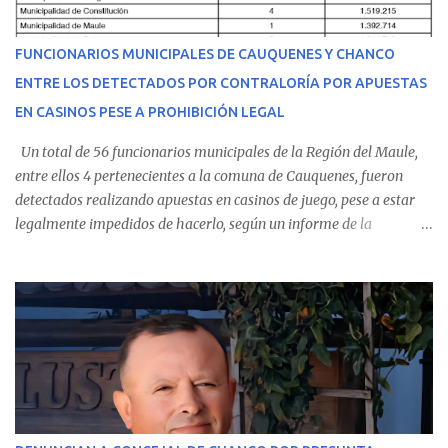
del personal de emergencia terminó falleciendo, sin alcanzar a
recibir atención especializada en el centro de destino. Apenas se
FUNCIONARIOS MUNICIPALES DE CAUQUENES Y CHANCO
conoció la gravedad de su condición, sus padres —residentes en
ENTRE LOS DETECTADOS POR CONTRALORÍA POR APUESTAS
Villarrica— se trasladaron a Cauquenes con la esperanza de una
EN CASINOS PESE A PROHIBICIÓN LEGAL
evolución favorable. No obstante, alrededo...
Un total de 56 funcionarios municipales de la Región del Maule,
entre ellos 4 pertenecientes a la comuna de Cauquenes, fueron
detectados realizando apuestas en casinos de juego, pese a estar
legalmente impedidos de hacerlo, según un informe de la
Contraloría General de la República . Los antecedentes forman
parte del Consolidado de Información Circular (CIC) N° 20, el cual
estableció que estos funcionarios —quienes administran o
custodian fondos públicos— efectuaron transacciones por un
monto total de $116.075.918 entre enero de 2024 y junio de 2025.
En el detalle regional, se indica que en la comuna de Cauquenes se
identificó a cuatro funcionarios involucrados en este tipo de
operaciones. Asimismo, se precisa que uno de los casos
corresponde a un funcionario de la Municipalidad de Chanco,