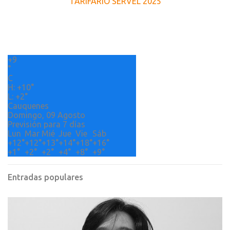
TARIFARIO SERVEL 2025
n
t
a
r
+
9
i
°
o
C
H:
+
10°
s
L:
+
2°
Cauquenes
Domingo, 09 Agosto
Previsión para 7 días
Lun
Mar
Mié
Jue
Vie
Sáb
+
12°
+
12°
+
13°
+
14°
+
18°
+
16°
+
1°
+
2°
+
2°
+
4°
+
8°
+
9°
Entradas populares