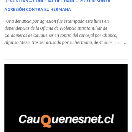
DENUNCIAN A CONCEJAL DE CHANCO POR PRESUNTA
sumándose a otras comunas del Maule donde también se
AGRESIÓN CONTRA SU HERMANA
detectaron incumplimientos a la normativa vigente. El informe
precisa que la mayor cantidad de dinero apostado se registró en
Una denuncia por agresión fue estampada este lunes en
Talca, donde...
dependencias de la Oficina de Violencia Intrafamiliar de
Carabineros de Cauquenes en contra del concejal por Chanco,
Alfonso Meza, tras ser acusado por su hermana, de 41 años, quien
aseguró haber sido víctima de un violento episodio en un predio
agrícola familiar. Según consta en el parte policial, la denunciante
relató que los hechos ocurrieron cerca de las 11:30 horas en el
fundo San Baldomero, ubicado en el sector Dollimbuta, comuna de
Pelluhue. Allí, mientras se encontraba junto a su madre y su hijo
entregando recomendaciones a los trabajadores de la plantación
de frutillas, habría sostenido una discusión con su hermano, quien
permanecía en el lugar a bordo de una camioneta. De acuerdo con
la declaración, tras recriminarle por intervenir con los
trabajadores, el edil descendió del vehículo y, en medio de la
confrontación, la habría tomado de los hombros, empujado al
suelo y agredido con golpes de pies y manos, mientr...