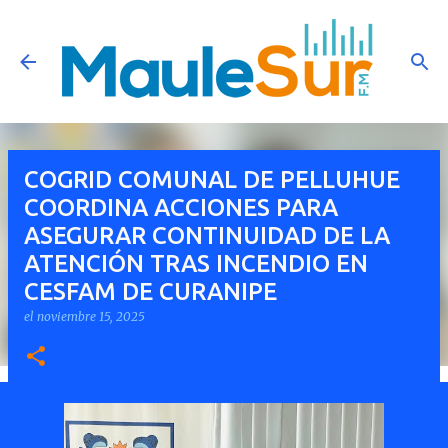
Ir al contenido principal
COGRID COMUNAL DE PELLUHUE
COORDINA ACCIONES PARA
ASEGURAR CONTINUIDAD DE LA
ATENCIÓN TRAS INCENDIO EN
CESFAM DE CURANIPE
el
noviembre 15, 2025