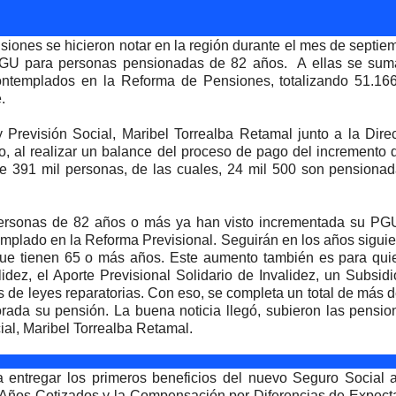
iones se hicieron notar en la región durante el mes de septie
 PGU para personas pensionadas de 82 años.
A ellas se sum
ontemplados en la Reforma de Pensiones, totalizando 51.166
.
y Previsión Social, Maribel Torrealba Retamal junto a la Dire
o, al realizar un balance del proceso de pago del incremento 
de 391 mil personas, de las cuales, 24 mil 500 son pensiona
 personas de 82 años o más ya han visto incrementada su PG
emplado en la Reforma Previsional. Seguirán en los años sigui
 que tienen 65 o más años. Este aumento también es para qui
idez, el Aporte Previsional Solidario de Invalidez, un Subsid
 de leyes reparatorias. Con eso, se completa un total de más 
rada su pensión. La buena noticia llegó, subieron las pensio
ial, Maribel Torrealba Retamal.
 entregar los primeros beneficios del nuevo Seguro Social a
or Años Cotizados y la Compensación por Diferencias de Expect