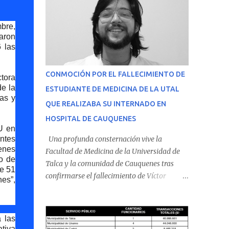
mbre,
aron
 las
CONMOCIÓN POR EL FALLECIMIENTO DE
ctora
de la
ESTUDIANTE DE MEDICINA DE LA UTAL
das y
QUE REALIZABA SU INTERNADO EN
HOSPITAL DE CAUQUENES
U en
entes
Una profunda consternación vive la
enes
Facultad de Medicina de la Universidad de
io de
Talca y la comunidad de Cauquenes tras
de 51
confirmarse el fallecimiento de Víctor
nes”,
Villena Pavez, estudiante de medicina que
realizaba su internado en el Hospital de
Cauquenes. De acuerdo con los antecedentes
 las
conocidos, el joven se presentó a cumplir su
ativa