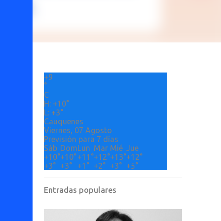
+
9
°
C
H:
+
10°
L:
+
3°
Cauquenes
Viernes, 07 Agosto
Previsión para 7 días
Sáb
Dom
Lun
Mar
Mié
Jue
+
10°
+
10°
+
11°
+
12°
+
13°
+
12°
+
3°
+
3°
+
1°
+
2°
+
3°
+
5°
Entradas populares