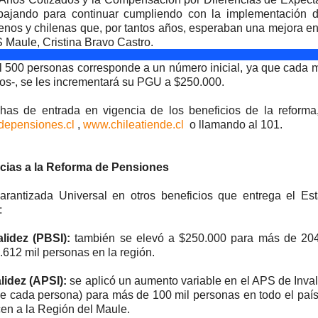
bajando para continuar cumpliendo con la implementación d
enos y chilenas que, por tantos años, esperaban una mejora e
S Maule, Cristina Bravo Castro.
il 500 personas corresponde a un número inicial, ya que cada 
os-, se les incrementará su PGU a $250.000.
has de entrada en vigencia de los beneficios de la reforma,
depensiones.cl
,
www.chileatiende.cl
o llamando al 101.
cias a la Reforma de Pensiones
arantizada Universal en otros beneficios que entrega el Est
:
lidez (PBSI):
también se elevó a $250.000 para más de 204
.612 mil personas en la región.
lidez (APSI):
se aplicó un aumento variable en el APS de Inva
e cada persona) para más de 100 mil personas en todo el país
en a la Región del Maule.