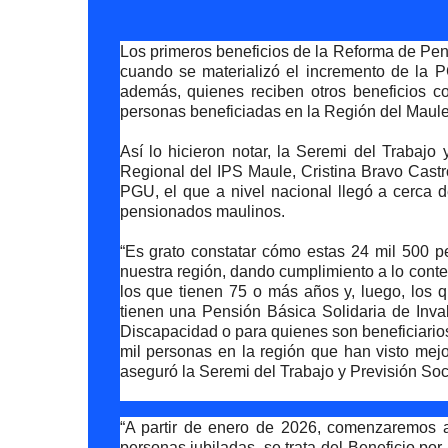
Los primeros beneficios de la Reforma de Pens
cuando se materializó el incremento de la
además, quienes reciben otros beneficios c
personas beneficiadas en la Región del Maule
Así lo hicieron notar, la Seremi del Trabajo 
Regional del IPS Maule, Cristina Bravo Castr
PGU, el que a nivel nacional llegó a cerca 
pensionados maulinos.
“Es grato constatar cómo estas 24 mil 500
nuestra región, dando cumplimiento a lo cont
los que tienen 75 o más años y, luego, los
tienen una Pensión Básica Solidaria de Inval
Discapacidad o para quienes son beneficiarios
mil personas en la región que han visto mejo
aseguró la Seremi del Trabajo y Previsión Soc
“A partir de enero de 2026, comenzaremos a
personas jubiladas, se trata del Beneficio p