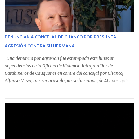
monto total de $116.075.918 entre enero de 2024 y junio de 2025.
En el detalle regional, se indica que en la comuna de Cauquenes se
identificó a cuatro funcionarios involucrados en este tipo de
operaciones. Asimismo, se precisa que uno de los casos
corresponde a un funcionario de la Municipalidad de Chanco,
DENUNCIAN A CONCEJAL DE CHANCO POR PRESUNTA
sumándose a otras comunas del Maule donde también se
AGRESIÓN CONTRA SU HERMANA
detectaron incumplimientos a la normativa vigente. El informe
precisa que la mayor cantidad de dinero apostado se registró en
Una denuncia por agresión fue estampada este lunes en
Talca, donde...
dependencias de la Oficina de Violencia Intrafamiliar de
Carabineros de Cauquenes en contra del concejal por Chanco,
Alfonso Meza, tras ser acusado por su hermana, de 41 años, quien
aseguró haber sido víctima de un violento episodio en un predio
agrícola familiar. Según consta en el parte policial, la denunciante
relató que los hechos ocurrieron cerca de las 11:30 horas en el
fundo San Baldomero, ubicado en el sector Dollimbuta, comuna de
Pelluhue. Allí, mientras se encontraba junto a su madre y su hijo
entregando recomendaciones a los trabajadores de la plantación
de frutillas, habría sostenido una discusión con su hermano, quien