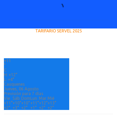
C
o
m
e
TARIFARIO SERVEL 2025
n
t
a
r
+
11
i
°
o
C
H:
+
12°
s
L:
+
4°
Cauquenes
Jueves, 06 Agosto
Previsión para 7 días
Vie
Sáb
Dom
Lun
Mar
Mié
+
11°
+
10°
+
10°
+
11°
+
12°
+
13°
+
2°
+
3°
+
2°
+
1°
+
2°
+
2°