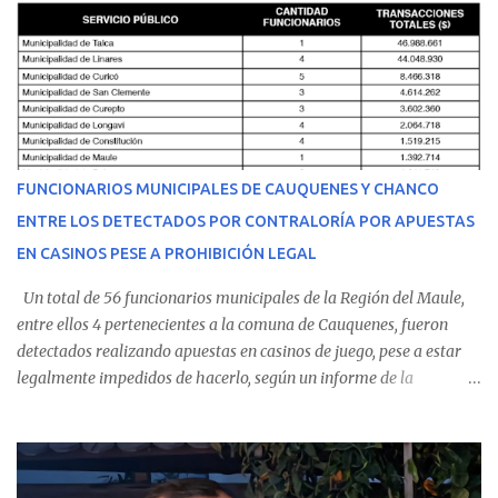
malestares físicos. Dada la complejidad de su estado de salud, el
equipo médico determinó su traslado de urgencia al Hospital
Regional de Talca y dado la urgencia la ambulancia partió hacia
Talca con escolta de Carabineros. En medio del traslado, el
estudiante de medicina de 25 años, se agravó y pese a los esfuerzos
del personal de emergencia terminó falleciendo, sin alcanzar a
recibir atención especializada en el centro de destino. Apenas se
FUNCIONARIOS MUNICIPALES DE CAUQUENES Y CHANCO
conoció la gravedad de su condición, sus padres —residentes en
ENTRE LOS DETECTADOS POR CONTRALORÍA POR APUESTAS
Villarrica— se trasladaron a Cauquenes con la esperanza de una
EN CASINOS PESE A PROHIBICIÓN LEGAL
evolución favorable. No obstante, alrededo...
Un total de 56 funcionarios municipales de la Región del Maule,
entre ellos 4 pertenecientes a la comuna de Cauquenes, fueron
detectados realizando apuestas en casinos de juego, pese a estar
legalmente impedidos de hacerlo, según un informe de la
Contraloría General de la República . Los antecedentes forman
parte del Consolidado de Información Circular (CIC) N° 20, el cual
estableció que estos funcionarios —quienes administran o
custodian fondos públicos— efectuaron transacciones por un