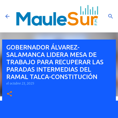
Ir al contenido principal
GOBERNADOR ÁLVAREZ-
SALAMANCA LIDERA MESA DE
TRABAJO PARA RECUPERAR LAS
PARADAS INTERMEDIAS DEL
RAMAL TALCA-CONSTITUCIÓN
el
octubre 23, 2025