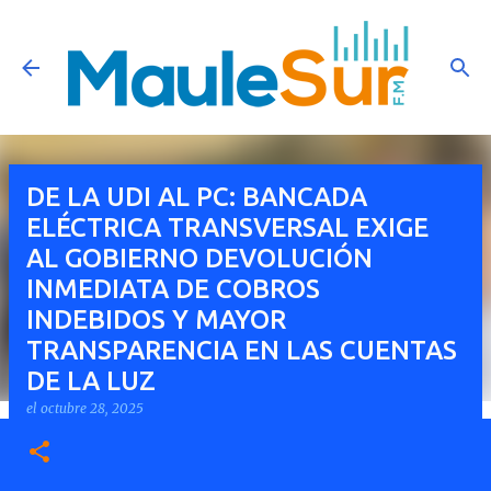
Ir al contenido principal
DE LA UDI AL PC: BANCADA
ELÉCTRICA TRANSVERSAL EXIGE
AL GOBIERNO DEVOLUCIÓN
INMEDIATA DE COBROS
INDEBIDOS Y MAYOR
TRANSPARENCIA EN LAS CUENTAS
DE LA LUZ
el
octubre 28, 2025