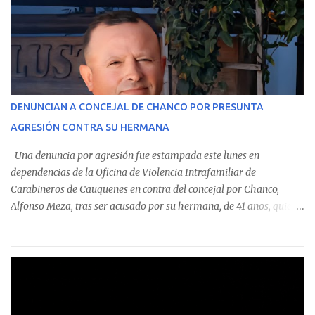
custodian fondos públicos— efectuaron transacciones por un
monto total de $116.075.918 entre enero de 2024 y junio de 2025.
En el detalle regional, se indica que en la comuna de Cauquenes se
identificó a cuatro funcionarios involucrados en este tipo de
operaciones. Asimismo, se precisa que uno de los casos
corresponde a un funcionario de la Municipalidad de Chanco,
DENUNCIAN A CONCEJAL DE CHANCO POR PRESUNTA
sumándose a otras comunas del Maule donde también se
AGRESIÓN CONTRA SU HERMANA
detectaron incumplimientos a la normativa vigente. El informe
precisa que la mayor cantidad de dinero apostado se registró en
Una denuncia por agresión fue estampada este lunes en
Talca, donde...
dependencias de la Oficina de Violencia Intrafamiliar de
Carabineros de Cauquenes en contra del concejal por Chanco,
Alfonso Meza, tras ser acusado por su hermana, de 41 años, quien
aseguró haber sido víctima de un violento episodio en un predio
agrícola familiar. Según consta en el parte policial, la denunciante
relató que los hechos ocurrieron cerca de las 11:30 horas en el
fundo San Baldomero, ubicado en el sector Dollimbuta, comuna de
Pelluhue. Allí, mientras se encontraba junto a su madre y su hijo
entregando recomendaciones a los trabajadores de la plantación