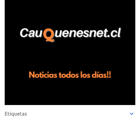
de frutillas, habría sostenido una discusión con su hermano, quien
permanecía en el lugar a bordo de una camioneta. De acuerdo con
la declaración, tras recriminarle por intervenir con los
trabajadores, el edil descendió del vehículo y, en medio de la
confrontación, la habría tomado de los hombros, empujado al
suelo y agredido con golpes de pies y manos, mientr...
Etiquetas