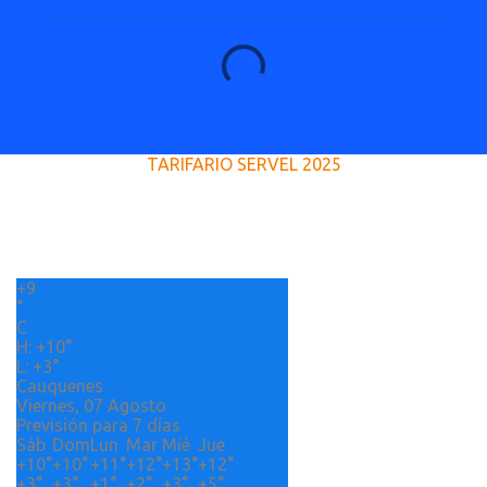
C
o
m
e
TARIFARIO SERVEL 2025
n
t
a
r
+
9
i
°
o
C
H:
+
10°
s
L:
+
3°
Cauquenes
Viernes, 07 Agosto
Previsión para 7 días
Sáb
Dom
Lun
Mar
Mié
Jue
+
10°
+
10°
+
11°
+
12°
+
13°
+
12°
+
3°
+
3°
+
1°
+
2°
+
3°
+
5°