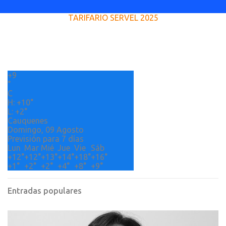
e
TARIFARIO SERVEL 2025
n
t
a
r
+
9
i
°
o
C
H:
+
10°
s
L:
+
2°
Cauquenes
Domingo, 09 Agosto
Previsión para 7 días
Lun
Mar
Mié
Jue
Vie
Sáb
+
12°
+
12°
+
13°
+
14°
+
18°
+
16°
+
1°
+
2°
+
2°
+
4°
+
8°
+
9°
Entradas populares