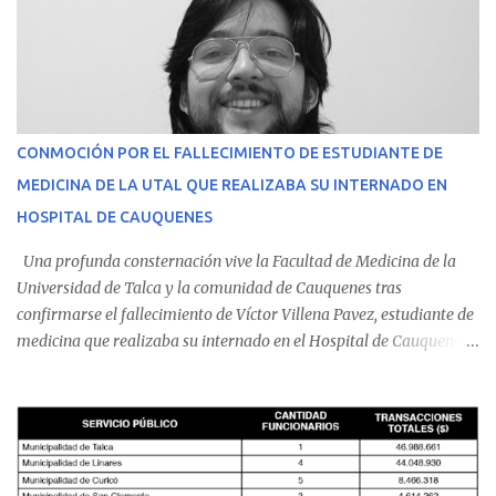
CONMOCIÓN POR EL FALLECIMIENTO DE ESTUDIANTE DE
MEDICINA DE LA UTAL QUE REALIZABA SU INTERNADO EN
HOSPITAL DE CAUQUENES
Una profunda consternación vive la Facultad de Medicina de la
Universidad de Talca y la comunidad de Cauquenes tras
confirmarse el fallecimiento de Víctor Villena Pavez, estudiante de
medicina que realizaba su internado en el Hospital de Cauquenes.
De acuerdo con los antecedentes conocidos, el joven se presentó a
cumplir su jornada en el recinto asistencial manifestando
malestares físicos. Dada la complejidad de su estado de salud, el
equipo médico determinó su traslado de urgencia al Hospital
Regional de Talca y dado la urgencia la ambulancia partió hacia