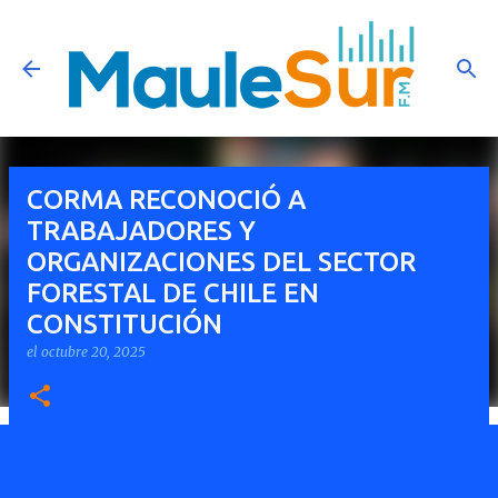
Ir al contenido principal
CORMA RECONOCIÓ A
TRABAJADORES Y
ORGANIZACIONES DEL SECTOR
FORESTAL DE CHILE EN
CONSTITUCIÓN
el
octubre 20, 2025