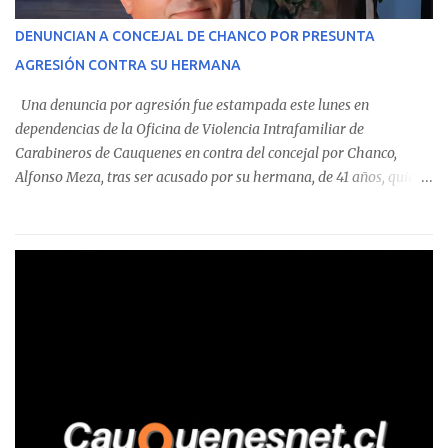
operaciones. Asimismo, se precisa que uno de los casos
corresponde a un funcionario de la Municipalidad de Chanco,
DENUNCIAN A CONCEJAL DE CHANCO POR PRESUNTA
sumándose a otras comunas del Maule donde también se
AGRESIÓN CONTRA SU HERMANA
detectaron incumplimientos a la normativa vigente. El informe
precisa que la mayor cantidad de dinero apostado se registró en
Una denuncia por agresión fue estampada este lunes en
Talca, donde...
dependencias de la Oficina de Violencia Intrafamiliar de
Carabineros de Cauquenes en contra del concejal por Chanco,
Alfonso Meza, tras ser acusado por su hermana, de 41 años, quien
aseguró haber sido víctima de un violento episodio en un predio
agrícola familiar. Según consta en el parte policial, la denunciante
relató que los hechos ocurrieron cerca de las 11:30 horas en el
fundo San Baldomero, ubicado en el sector Dollimbuta, comuna de
Pelluhue. Allí, mientras se encontraba junto a su madre y su hijo
entregando recomendaciones a los trabajadores de la plantación
de frutillas, habría sostenido una discusión con su hermano, quien
permanecía en el lugar a bordo de una camioneta. De acuerdo con
la declaración, tras recriminarle por intervenir con los
trabajadores, el edil descendió del vehículo y, en medio de la
confrontación, la habría tomado de los hombros, empujado al