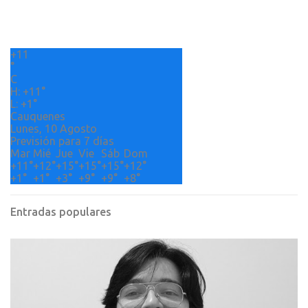
t
a
r
+
11
i
°
o
C
H:
+
11°
s
L:
+
1°
Cauquenes
Lunes, 10 Agosto
Previsión para 7 días
Mar
Mié
Jue
Vie
Sáb
Dom
+
11°
+
12°
+
15°
+
15°
+
15°
+
12°
+
1°
+
1°
+
3°
+
9°
+
9°
+
8°
Entradas populares