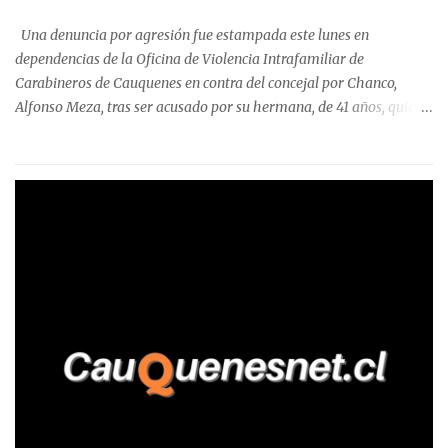
detectaron incumplimientos a la normativa vigente. El informe
precisa que la mayor cantidad de dinero apostado se registró en
Una denuncia por agresión fue estampada este lunes en
Talca, donde...
dependencias de la Oficina de Violencia Intrafamiliar de
Carabineros de Cauquenes en contra del concejal por Chanco,
Alfonso Meza, tras ser acusado por su hermana, de 41 años, quien
aseguró haber sido víctima de un violento episodio en un predio
agrícola familiar. Según consta en el parte policial, la denunciante
relató que los hechos ocurrieron cerca de las 11:30 horas en el
fundo San Baldomero, ubicado en el sector Dollimbuta, comuna de
Pelluhue. Allí, mientras se encontraba junto a su madre y su hijo
entregando recomendaciones a los trabajadores de la plantación
de frutillas, habría sostenido una discusión con su hermano, quien
permanecía en el lugar a bordo de una camioneta. De acuerdo con
la declaración, tras recriminarle por intervenir con los
trabajadores, el edil descendió del vehículo y, en medio de la
confrontación, la habría tomado de los hombros, empujado al
suelo y agredido con golpes de pies y manos, mientr...