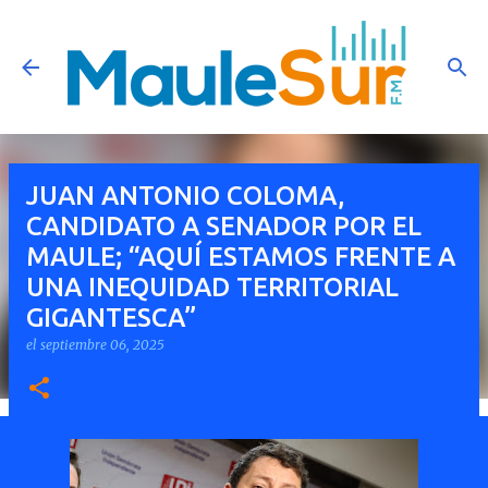
Ir al contenido principal
JUAN ANTONIO COLOMA,
CANDIDATO A SENADOR POR EL
MAULE; “AQUÍ ESTAMOS FRENTE A
UNA INEQUIDAD TERRITORIAL
GIGANTESCA”
el
septiembre 06, 2025