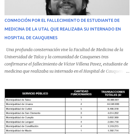
CONMOCIÓN POR EL FALLECIMIENTO DE ESTUDIANTE DE
MEDICINA DE LA UTAL QUE REALIZABA SU INTERNADO EN
HOSPITAL DE CAUQUENES
Una profunda consternación vive la Facultad de Medicina de la
Universidad de Talca y la comunidad de Cauquenes tras
confirmarse el fallecimiento de Víctor Villena Pavez, estudiante de
medicina que realizaba su internado en el Hospital de Cauquenes.
De acuerdo con los antecedentes conocidos, el joven se presentó a
cumplir su jornada en el recinto asistencial manifestando
malestares físicos. Dada la complejidad de su estado de salud, el
equipo médico determinó su traslado de urgencia al Hospital
Regional de Talca y dado la urgencia la ambulancia partió hacia
Talca con escolta de Carabineros. En medio del traslado, el
estudiante de medicina de 25 años, se agravó y pese a los esfuerzos
del personal de emergencia terminó falleciendo, sin alcanzar a