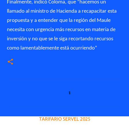
Finalmente, indicó Coloma, que “hacemos un
llamado al ministro de Hacienda a recapacitar esta
propuesta y a entender que la región del Maule
necesita con urgencia más recursos en materia de
inversión y no que se le siga recortando recursos
como lamentablemente está ocurriendo”
C
o
m
e
TARIFARIO SERVEL 2025
n