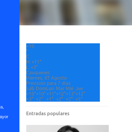
+
10
°
C
H:
+
11°
L:
+
3°
Cauquenes
Viernes, 07 Agosto
Previsión para 7 días
Sáb
Dom
Lun
Mar
Mié
Jue
+
10°
+
10°
+
11°
+
12°
+
13°
+
12°
+
3°
+
2°
+
1°
+
2°
+
2°
+
5°
a,
Entradas populares
mayor