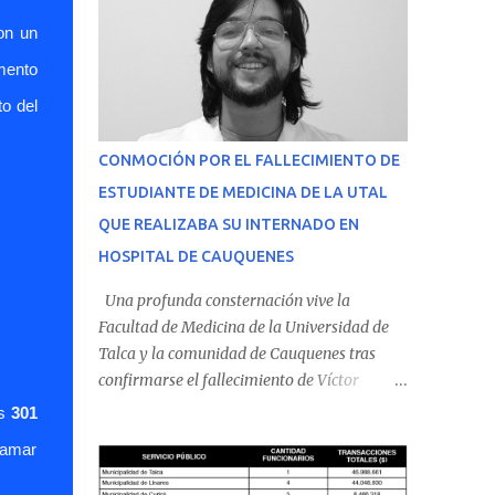
on un
emento
to del
CONMOCIÓN POR EL FALLECIMIENTO DE
ESTUDIANTE DE MEDICINA DE LA UTAL
QUE REALIZABA SU INTERNADO EN
HOSPITAL DE CAUQUENES
Una profunda consternación vive la
Facultad de Medicina de la Universidad de
Talca y la comunidad de Cauquenes tras
confirmarse el fallecimiento de Víctor
Villena Pavez, estudiante de medicina que
s
301
realizaba su internado en el Hospital de
ramar
Cauquenes. De acuerdo con los antecedentes
conocidos, el joven se presentó a cumplir su