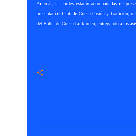
Además, las tardes estarán acompañadas de present
presentará el Club de Cueca Pasión y Tradición, mie
del Ballet de Cueca Lufkumen, entregando a los asis
C
o
m
e