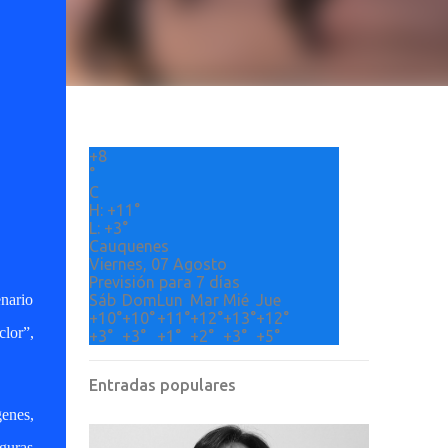
+
8
°
C
H:
+
11°
L:
+
3°
Cauquenes
Viernes, 07 Agosto
Previsión para 7 días
Sáb
Dom
Lun
Mar
Mié
Jue
enario
+
10°
+
10°
+
11°
+
12°
+
13°
+
12°
clor”,
+
3°
+
3°
+
1°
+
2°
+
3°
+
5°
Entradas populares
genes,
iguras