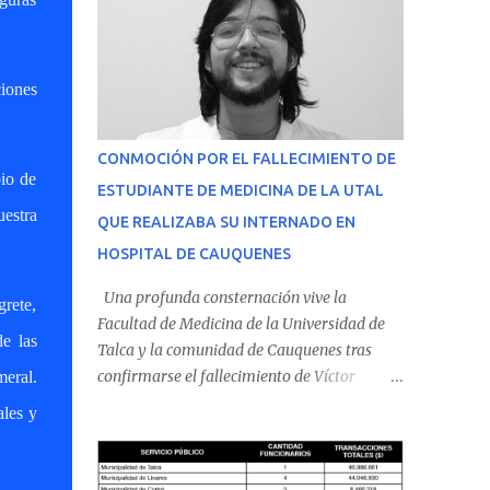
iones
CONMOCIÓN POR EL FALLECIMIENTO DE
pio de
ESTUDIANTE DE MEDICINA DE LA UTAL
uestra
QUE REALIZABA SU INTERNADO EN
HOSPITAL DE CAUQUENES
Una profunda consternación vive la
rete,
Facultad de Medicina de la Universidad de
de las
Talca y la comunidad de Cauquenes tras
confirmarse el fallecimiento de Víctor
eral.
Villena Pavez, estudiante de medicina que
ales y
realizaba su internado en el Hospital de
Cauquenes. De acuerdo con los antecedentes
conocidos, el joven se presentó a cumplir su