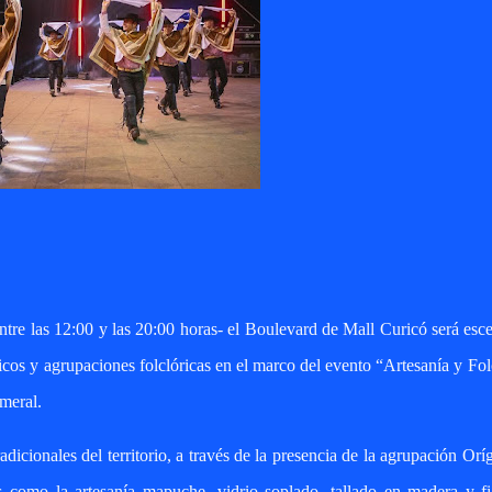
entre las 12:00 y las 20:00 horas- el Boulevard de Mall Curicó será esc
icos y agrupaciones folclóricas en el marco del evento “Artesanía y Fol
meral.
dicionales del territorio, a través de la presencia de la agrupación Orí
as como la artesanía mapuche, vidrio soplado, tallado en madera y f