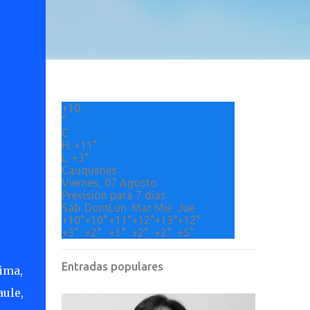
+
10
°
C
H:
+
11°
L:
+
3°
Cauquenes
Viernes, 07 Agosto
Previsión para 7 días
Sáb
Dom
Lun
Mar
Mié
Jue
+
10°
+
10°
+
11°
+
12°
+
13°
+
12°
+
3°
+
2°
+
1°
+
2°
+
2°
+
5°
Entradas populares
ima,
aule,