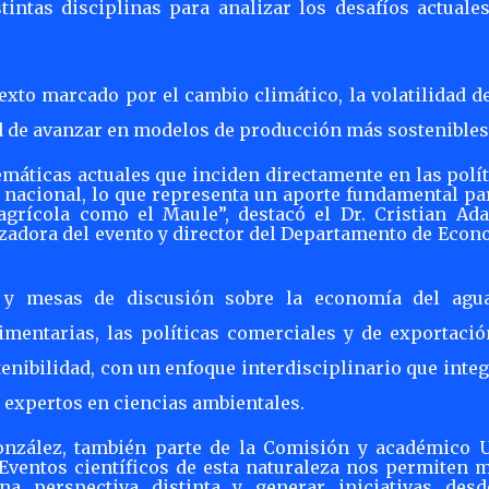
tintas disciplinas para analizar los desafíos actuale
exto marcado por el cambio climático, la volatilidad d
d de avanzar en modelos de producción más sostenibles
emáticas actuales que inciden directamente en las polí
 nacional, lo que representa un aporte fundamental pa
agrícola como el Maule”, destacó el Dr. Cristian Ad
zadora del evento y director del Departamento de Econ
 y mesas de discusión sobre la economía del agua
mentarias, las políticas comerciales y de exportación
tenibilidad, con un enfoque interdisciplinario que inte
 expertos en ciencias ambientales.
González, también parte de la Comisión y académico 
“Eventos científicos de esta naturaleza nos permiten 
a perspectiva distinta y generar iniciativas desd