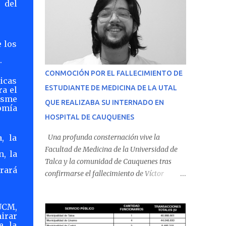
s del
e los
.
CONMOCIÓN POR EL FALLECIMIENTO DE
ticas
ESTUDIANTE DE MEDICINA DE LA UTAL
ra el
asme
QUE REALIZABA SU INTERNADO EN
omía
HOSPITAL DE CAUQUENES
, la
Una profunda consternación vive la
Facultad de Medicina de la Universidad de
, la
Talca y la comunidad de Cauquenes tras
grará
confirmarse el fallecimiento de Víctor
Villena Pavez, estudiante de medicina que
realizaba su internado en el Hospital de
UCM,
Cauquenes. De acuerdo con los antecedentes
mirar
conocidos, el joven se presentó a cumplir su
e la