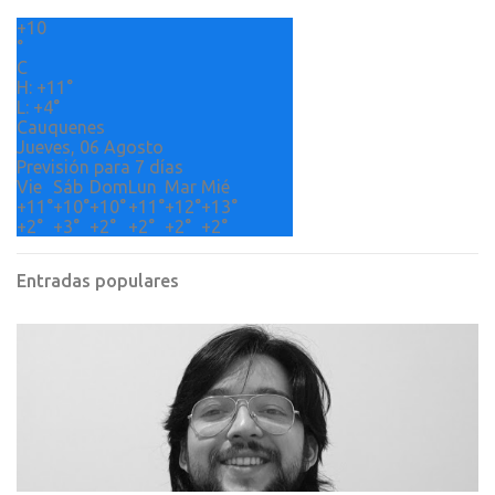
r
+
10
i
°
o
C
H:
+
11°
s
L:
+
4°
Cauquenes
Jueves, 06 Agosto
Previsión para 7 días
Vie
Sáb
Dom
Lun
Mar
Mié
+
11°
+
10°
+
10°
+
11°
+
12°
+
13°
+
2°
+
3°
+
2°
+
2°
+
2°
+
2°
Entradas populares