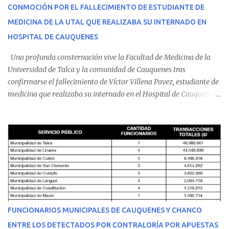
CONMOCIÓN POR EL FALLECIMIENTO DE ESTUDIANTE DE
MEDICINA DE LA UTAL QUE REALIZABA SU INTERNADO EN
HOSPITAL DE CAUQUENES
Una profunda consternación vive la Facultad de Medicina de la
Universidad de Talca y la comunidad de Cauquenes tras
confirmarse el fallecimiento de Víctor Villena Pavez, estudiante de
medicina que realizaba su internado en el Hospital de Cauquenes.
De acuerdo con los antecedentes conocidos, el joven se presentó a
cumplir su jornada en el recinto asistencial manifestando
malestares físicos. Dada la complejidad de su estado de salud, el
equipo médico determinó su traslado de urgencia al Hospital
Regional de Talca y dado la urgencia la ambulancia partió hacia
Talca con escolta de Carabineros. En medio del traslado, el
estudiante de medicina de 25 años, se agravó y pese a los esfuerzos
del personal de emergencia terminó falleciendo, sin alcanzar a
recibir atención especializada en el centro de destino. Apenas se
FUNCIONARIOS MUNICIPALES DE CAUQUENES Y CHANCO
conoció la gravedad de su condición, sus padres —residentes en
ENTRE LOS DETECTADOS POR CONTRALORÍA POR APUESTAS