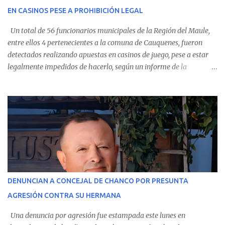
Villarrica— se trasladaron a Cauquenes con la esperanza de una
EN CASINOS PESE A PROHIBICIÓN LEGAL
evolución favorable. No obstante, alrededo...
Un total de 56 funcionarios municipales de la Región del Maule,
entre ellos 4 pertenecientes a la comuna de Cauquenes, fueron
detectados realizando apuestas en casinos de juego, pese a estar
legalmente impedidos de hacerlo, según un informe de la
Contraloría General de la República . Los antecedentes forman
parte del Consolidado de Información Circular (CIC) N° 20, el cual
estableció que estos funcionarios —quienes administran o
custodian fondos públicos— efectuaron transacciones por un
monto total de $116.075.918 entre enero de 2024 y junio de 2025.
En el detalle regional, se indica que en la comuna de Cauquenes se
identificó a cuatro funcionarios involucrados en este tipo de
operaciones. Asimismo, se precisa que uno de los casos
corresponde a un funcionario de la Municipalidad de Chanco,
DENUNCIAN A CONCEJAL DE CHANCO POR PRESUNTA
sumándose a otras comunas del Maule donde también se
AGRESIÓN CONTRA SU HERMANA
detectaron incumplimientos a la normativa vigente. El informe
precisa que la mayor cantidad de dinero apostado se registró en
Una denuncia por agresión fue estampada este lunes en
Talca, donde...