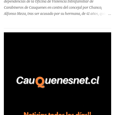
dependencias de la Oficina de Violencia Intrafamiliar de
Carabineros de Cauquenes en contra del concejal por Chanco,
Alfonso Meza, tras ser acusado por su hermana, de 41 años, quien
aseguró haber sido víctima de un violento episodio en un predio
agrícola familiar. Según consta en el parte policial, la denunciante
relató que los hechos ocurrieron cerca de las 11:30 horas en el
fundo San Baldomero, ubicado en el sector Dollimbuta, comuna de
Pelluhue. Allí, mientras se encontraba junto a su madre y su hijo
entregando recomendaciones a los trabajadores de la plantación
de frutillas, habría sostenido una discusión con su hermano, quien
permanecía en el lugar a bordo de una camioneta. De acuerdo con
la declaración, tras recriminarle por intervenir con los
trabajadores, el edil descendió del vehículo y, en medio de la
confrontación, la habría tomado de los hombros, empujado al
suelo y agredido con golpes de pies y manos, mientr...