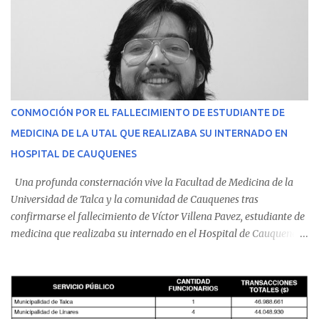
CONMOCIÓN POR EL FALLECIMIENTO DE ESTUDIANTE DE
MEDICINA DE LA UTAL QUE REALIZABA SU INTERNADO EN
HOSPITAL DE CAUQUENES
Una profunda consternación vive la Facultad de Medicina de la
Universidad de Talca y la comunidad de Cauquenes tras
confirmarse el fallecimiento de Víctor Villena Pavez, estudiante de
medicina que realizaba su internado en el Hospital de Cauquenes.
De acuerdo con los antecedentes conocidos, el joven se presentó a
cumplir su jornada en el recinto asistencial manifestando
malestares físicos. Dada la complejidad de su estado de salud, el
equipo médico determinó su traslado de urgencia al Hospital