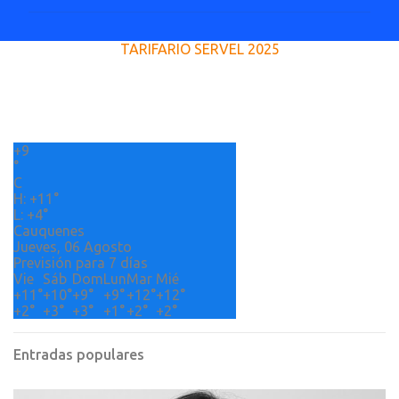
m
e
TARIFARIO SERVEL 2025
n
t
a
r
+
9
i
°
o
C
H:
+
11°
s
L:
+
4°
Cauquenes
Jueves, 06 Agosto
Previsión para 7 días
Vie
Sáb
Dom
Lun
Mar
Mié
+
11°
+
10°
+
9°
+
9°
+
12°
+
12°
+
2°
+
3°
+
3°
+
1°
+
2°
+
2°
Entradas populares