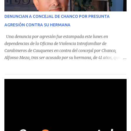
operaciones. Asimismo, se precisa que uno de los casos
corresponde a un funcionario de la Municipalidad de Chanco,
DENUNCIAN A CONCEJAL DE CHANCO POR PRESUNTA
sumándose a otras comunas del Maule donde también se
AGRESIÓN CONTRA SU HERMANA
detectaron incumplimientos a la normativa vigente. El informe
precisa que la mayor cantidad de dinero apostado se registró en
Una denuncia por agresión fue estampada este lunes en
Talca, donde...
dependencias de la Oficina de Violencia Intrafamiliar de
Carabineros de Cauquenes en contra del concejal por Chanco,
Alfonso Meza, tras ser acusado por su hermana, de 41 años, quien
aseguró haber sido víctima de un violento episodio en un predio
agrícola familiar. Según consta en el parte policial, la denunciante
relató que los hechos ocurrieron cerca de las 11:30 horas en el
fundo San Baldomero, ubicado en el sector Dollimbuta, comuna de
Pelluhue. Allí, mientras se encontraba junto a su madre y su hijo
entregando recomendaciones a los trabajadores de la plantación
de frutillas, habría sostenido una discusión con su hermano, quien
permanecía en el lugar a bordo de una camioneta. De acuerdo con
la declaración, tras recriminarle por intervenir con los
trabajadores, el edil descendió del vehículo y, en medio de la