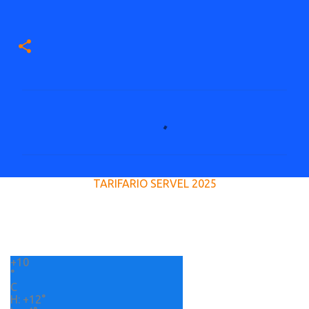
C
o
m
e
TARIFARIO SERVEL 2025
n
t
a
r
+
10
i
°
o
C
H:
+
12°
s