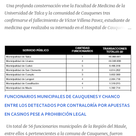
Una profunda consternación vive la Facultad de Medicina de la
Universidad de Talca y la comunidad de Cauquenes tras
confirmarse el fallecimiento de Víctor Villena Pavez, estudiante de
medicina que realizaba su internado en el Hospital de Cauquenes.
De acuerdo con los antecedentes conocidos, el joven se presentó a
cumplir su jornada en el recinto asistencial manifestando
malestares físicos. Dada la complejidad de su estado de salud, el
equipo médico determinó su traslado de urgencia al Hospital
Regional de Talca y dado la urgencia la ambulancia partió hacia
Talca con escolta de Carabineros. En medio del traslado, el
estudiante de medicina de 25 años, se agravó y pese a los esfuerzos
del personal de emergencia terminó falleciendo, sin alcanzar a
recibir atención especializada en el centro de destino. Apenas se
FUNCIONARIOS MUNICIPALES DE CAUQUENES Y CHANCO
conoció la gravedad de su condición, sus padres —residentes en
ENTRE LOS DETECTADOS POR CONTRALORÍA POR APUESTAS
Villarrica— se trasladaron a Cauquenes con la esperanza de una
EN CASINOS PESE A PROHIBICIÓN LEGAL
evolución favorable. No obstante, alrededo...
Un total de 56 funcionarios municipales de la Región del Maule,
entre ellos 4 pertenecientes a la comuna de Cauquenes, fueron