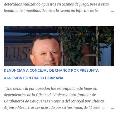
detectados realizando apuestas en casinos de juego, pese a estar
legalmente impedidos de hacerlo, según un informe de la
Contraloría General de la República . Los antecedentes forman
parte del Consolidado de Información Circular (CIC) N° 20, el cual
estableció que estos funcionarios —quienes administran o
custodian fondos públicos— efectuaron transacciones por un
monto total de $116.075.918 entre enero de 2024 y junio de 2025.
En el detalle regional, se indica que en la comuna de Cauquenes se
identificó a cuatro funcionarios involucrados en este tipo de
operaciones. Asimismo, se precisa que uno de los casos
corresponde a un funcionario de la Municipalidad de Chanco,
DENUNCIAN A CONCEJAL DE CHANCO POR PRESUNTA
sumándose a otras comunas del Maule donde también se
AGRESIÓN CONTRA SU HERMANA
detectaron incumplimientos a la normativa vigente. El informe
precisa que la mayor cantidad de dinero apostado se registró en
Una denuncia por agresión fue estampada este lunes en
Talca, donde...
dependencias de la Oficina de Violencia Intrafamiliar de
Carabineros de Cauquenes en contra del concejal por Chanco,
Alfonso Meza, tras ser acusado por su hermana, de 41 años, quien
aseguró haber sido víctima de un violento episodio en un predio