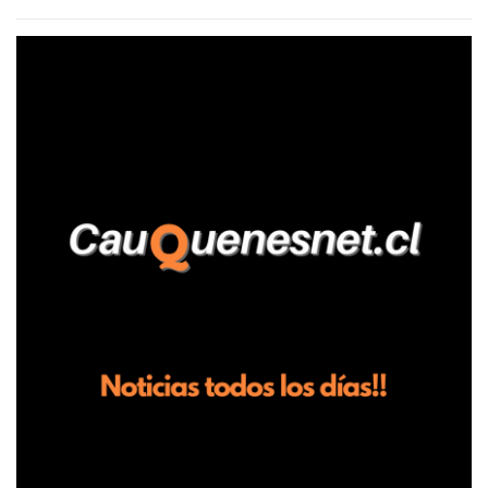
agrícola familiar. Según consta en el parte policial, la denunciante
relató que los hechos ocurrieron cerca de las 11:30 horas en el
fundo San Baldomero, ubicado en el sector Dollimbuta, comuna de
Pelluhue. Allí, mientras se encontraba junto a su madre y su hijo
entregando recomendaciones a los trabajadores de la plantación
de frutillas, habría sostenido una discusión con su hermano, quien
permanecía en el lugar a bordo de una camioneta. De acuerdo con
la declaración, tras recriminarle por intervenir con los
trabajadores, el edil descendió del vehículo y, en medio de la
confrontación, la habría tomado de los hombros, empujado al
suelo y agredido con golpes de pies y manos, mientr...