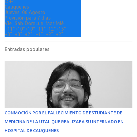
L:
+
4°
Cauquenes
Jueves, 06 Agosto
Previsión para 7 días
Vie
Sáb
Dom
Lun
Mar
Mié
+
11°
+
10°
+
10°
+
11°
+
12°
+
13°
+
3°
+
3°
+
2°
+
1°
+
2°
+
2°
Entradas populares
CONMOCIÓN POR EL FALLECIMIENTO DE ESTUDIANTE DE
MEDICINA DE LA UTAL QUE REALIZABA SU INTERNADO EN
HOSPITAL DE CAUQUENES