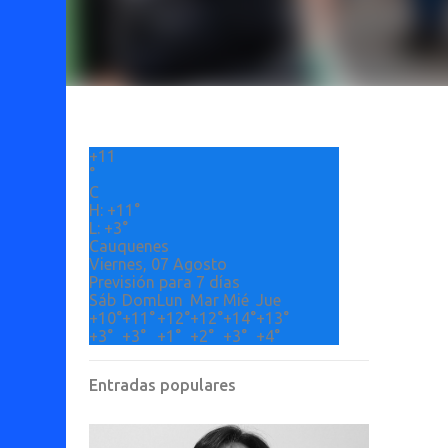
+
11
°
C
H:
+
11°
L:
+
3°
Cauquenes
Viernes, 07 Agosto
Previsión para 7 días
Sáb
Dom
Lun
Mar
Mié
Jue
+
10°
+
11°
+
12°
+
12°
+
14°
+
13°
+
3°
+
3°
+
1°
+
2°
+
3°
+
4°
Entradas populares