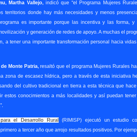
u, Martha Vallejo,
indicó que “el
Programa Mujeres Rural
los territorios donde hay más necesidades y menos presenci
programa es importante porque las incentiva y las forma, y 
a movilización y generación de redes de apoyo. A muchas el pro
en, a tener una importante transformación personal hacia vida
 de Monte Patria,
resaltó que el programa Mujeres Rurales ha
a zona de escasez hídrica, pero a través de esta iniciativa 
sando del cultivo tradicional en tierra a esta técnica que hac
tir estos conocimientos a más localidades y así puedan tene
”.
para el Desarrollo Rural
(RIMISP) ejecutó un estudio c
rimero a tercer año que arrojo resultados positivos. Por ejempl