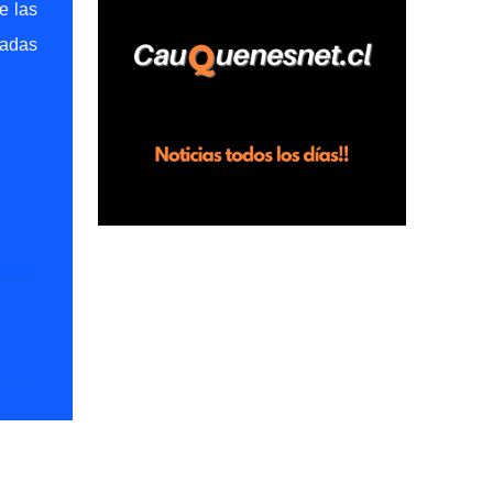
e las
horas en el fundo San Baldomero, ubicado
tadas
en el sector Dollimbuta, comuna de
Pelluhue. Allí, mientras se encontraba junto
a su madre y su hijo entregando
recomendaciones a los trabajadores de la
plantación de frutillas, habría sostenido una
discusión con su hermano, quien permanecía
en el lugar a bordo de una camioneta. De
acuerdo con la declaración, tras recriminarle
por intervenir con los trabajadores, el edil
descendió del vehículo y, en medio de la
confrontación, la habría tomado de los
hombros, empujado al suelo y agredido con
golpes de pies y manos, mientr...