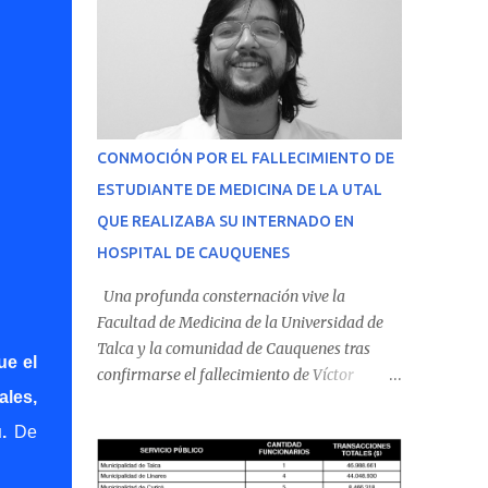
CONMOCIÓN POR EL FALLECIMIENTO DE
ESTUDIANTE DE MEDICINA DE LA UTAL
QUE REALIZABA SU INTERNADO EN
HOSPITAL DE CAUQUENES
Una profunda consternación vive la
Facultad de Medicina de la Universidad de
Talca y la comunidad de Cauquenes tras
ue el
confirmarse el fallecimiento de Víctor
ales,
Villena Pavez, estudiante de medicina que
realizaba su internado en el Hospital de
.
De
Cauquenes. De acuerdo con los antecedentes
conocidos, el joven se presentó a cumplir su