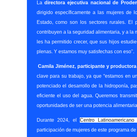
La
directora ejecutiva nacional de Prodem
dirigido específicamente a las mujeres de 
Estado, como son los sectores rurales. El 
contribuyen a la seguridad alimentaria, y a l
les ha permitido crecer, que sus hijos estudi
plenas. Y estamos muy satisfechas con eso".
Camila Jiménez, participante y productora
clave para su trabajo, ya que “estamos en un
potenciado el desarrollo de la hidroponía, pa
eficiente el uso del agua. Queremos transmi
oportunidades de ser una potencia alimentaria
Durante 2024, el
Centro Latinoamericano 
participación de mujeres de este programa de p