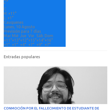
+
9
i
°
o
C
H:
+
11°
s
L:
+
1°
Cauquenes
Lunes, 10 Agosto
Previsión para 7 días
Mar
Mié
Jue
Vie
Sáb
Dom
+
11°
+
13°
+
12°
+
15°
+
14°
+
16°
+
1°
+
1°
+
4°
+
7°
+
9°
+
7°
Entradas populares
CONMOCIÓN POR EL FALLECIMIENTO DE ESTUDIANTE DE