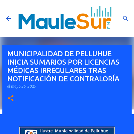
Ir al contenido principal
MUNICIPALIDAD DE PELLUHUE
INICIA SUMARIOS POR LICENCIAS
MÉDICAS IRREGULARES TRAS
NOTIFICACIÓN DE CONTRALORÍA
el
mayo 26, 2025