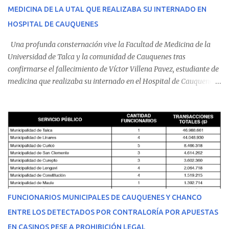
MEDICINA DE LA UTAL QUE REALIZABA SU INTERNADO EN
HOSPITAL DE CAUQUENES
Una profunda consternación vive la Facultad de Medicina de la
Universidad de Talca y la comunidad de Cauquenes tras
confirmarse el fallecimiento de Víctor Villena Pavez, estudiante de
medicina que realizaba su internado en el Hospital de Cauquenes.
De acuerdo con los antecedentes conocidos, el joven se presentó a
cumplir su jornada en el recinto asistencial manifestando
malestares físicos. Dada la complejidad de su estado de salud, el
equipo médico determinó su traslado de urgencia al Hospital
Regional de Talca y dado la urgencia la ambulancia partió hacia
Talca con escolta de Carabineros. En medio del traslado, el
estudiante de medicina de 25 años, se agravó y pese a los esfuerzos
del personal de emergencia terminó falleciendo, sin alcanzar a
recibir atención especializada en el centro de destino. Apenas se
FUNCIONARIOS MUNICIPALES DE CAUQUENES Y CHANCO
conoció la gravedad de su condición, sus padres —residentes en
ENTRE LOS DETECTADOS POR CONTRALORÍA POR APUESTAS
Villarrica— se trasladaron a Cauquenes con la esperanza de una
EN CASINOS PESE A PROHIBICIÓN LEGAL
evolución favorable. No obstante, alrededo...