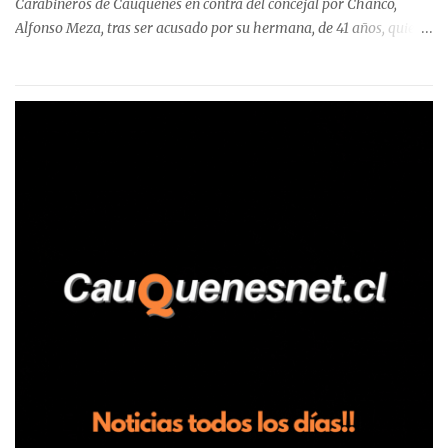
Carabineros de Cauquenes en contra del concejal por Chanco,
Alfonso Meza, tras ser acusado por su hermana, de 41 años, quien
aseguró haber sido víctima de un violento episodio en un predio
agrícola familiar. Según consta en el parte policial, la denunciante
relató que los hechos ocurrieron cerca de las 11:30 horas en el
fundo San Baldomero, ubicado en el sector Dollimbuta, comuna de
Pelluhue. Allí, mientras se encontraba junto a su madre y su hijo
entregando recomendaciones a los trabajadores de la plantación
de frutillas, habría sostenido una discusión con su hermano, quien
permanecía en el lugar a bordo de una camioneta. De acuerdo con
la declaración, tras recriminarle por intervenir con los
trabajadores, el edil descendió del vehículo y, en medio de la
confrontación, la habría tomado de los hombros, empujado al
suelo y agredido con golpes de pies y manos, mientr...