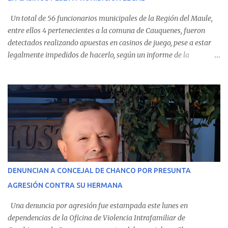
Un total de 56 funcionarios municipales de la Región del Maule,
entre ellos 4 pertenecientes a la comuna de Cauquenes, fueron
detectados realizando apuestas en casinos de juego, pese a estar
legalmente impedidos de hacerlo, según un informe de la
Contraloría General de la República . Los antecedentes forman
parte del Consolidado de Información Circular (CIC) N° 20, el cual
estableció que estos funcionarios —quienes administran o
custodian fondos públicos— efectuaron transacciones por un
monto total de $116.075.918 entre enero de 2024 y junio de 2025.
En el detalle regional, se indica que en la comuna de Cauquenes se
identificó a cuatro funcionarios involucrados en este tipo de
operaciones. Asimismo, se precisa que uno de los casos
corresponde a un funcionario de la Municipalidad de Chanco,
DENUNCIAN A CONCEJAL DE CHANCO POR PRESUNTA
sumándose a otras comunas del Maule donde también se
AGRESIÓN CONTRA SU HERMANA
detectaron incumplimientos a la normativa vigente. El informe
precisa que la mayor cantidad de dinero apostado se registró en
Una denuncia por agresión fue estampada este lunes en
Talca, donde...
dependencias de la Oficina de Violencia Intrafamiliar de