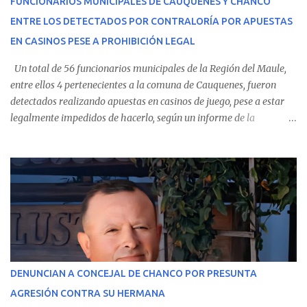
FUNCIONARIOS MUNICIPALES DE CAUQUENES Y CHANCO
conoció la gravedad de su condición, sus padres —residentes en
ENTRE LOS DETECTADOS POR CONTRALORÍA POR APUESTAS
Villarrica— se trasladaron a Cauquenes con la esperanza de una
EN CASINOS PESE A PROHIBICIÓN LEGAL
evolución favorable. No obstante, alrededo...
Un total de 56 funcionarios municipales de la Región del Maule,
entre ellos 4 pertenecientes a la comuna de Cauquenes, fueron
detectados realizando apuestas en casinos de juego, pese a estar
legalmente impedidos de hacerlo, según un informe de la
Contraloría General de la República . Los antecedentes forman
parte del Consolidado de Información Circular (CIC) N° 20, el cual
estableció que estos funcionarios —quienes administran o
custodian fondos públicos— efectuaron transacciones por un
monto total de $116.075.918 entre enero de 2024 y junio de 2025.
En el detalle regional, se indica que en la comuna de Cauquenes se
identificó a cuatro funcionarios involucrados en este tipo de
operaciones. Asimismo, se precisa que uno de los casos
corresponde a un funcionario de la Municipalidad de Chanco,
DENUNCIAN A CONCEJAL DE CHANCO POR PRESUNTA
sumándose a otras comunas del Maule donde también se
AGRESIÓN CONTRA SU HERMANA
detectaron incumplimientos a la normativa vigente. El informe