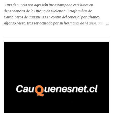
precisa que la mayor cantidad de dinero apostado se registró en
Una denuncia por agresión fue estampada este lunes en
Talca, donde...
dependencias de la Oficina de Violencia Intrafamiliar de
Carabineros de Cauquenes en contra del concejal por Chanco,
Alfonso Meza, tras ser acusado por su hermana, de 41 años, quien
aseguró haber sido víctima de un violento episodio en un predio
agrícola familiar. Según consta en el parte policial, la denunciante
relató que los hechos ocurrieron cerca de las 11:30 horas en el
fundo San Baldomero, ubicado en el sector Dollimbuta, comuna de
Pelluhue. Allí, mientras se encontraba junto a su madre y su hijo
entregando recomendaciones a los trabajadores de la plantación
de frutillas, habría sostenido una discusión con su hermano, quien
permanecía en el lugar a bordo de una camioneta. De acuerdo con
la declaración, tras recriminarle por intervenir con los
trabajadores, el edil descendió del vehículo y, en medio de la
confrontación, la habría tomado de los hombros, empujado al
suelo y agredido con golpes de pies y manos, mientr...