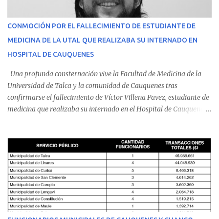
CONMOCIÓN POR EL FALLECIMIENTO DE ESTUDIANTE DE
MEDICINA DE LA UTAL QUE REALIZABA SU INTERNADO EN
HOSPITAL DE CAUQUENES
Una profunda consternación vive la Facultad de Medicina de la
Universidad de Talca y la comunidad de Cauquenes tras
confirmarse el fallecimiento de Víctor Villena Pavez, estudiante de
medicina que realizaba su internado en el Hospital de Cauquenes.
De acuerdo con los antecedentes conocidos, el joven se presentó a
cumplir su jornada en el recinto asistencial manifestando
malestares físicos. Dada la complejidad de su estado de salud, el
equipo médico determinó su traslado de urgencia al Hospital
Regional de Talca y dado la urgencia la ambulancia partió hacia
Talca con escolta de Carabineros. En medio del traslado, el
estudiante de medicina de 25 años, se agravó y pese a los esfuerzos
del personal de emergencia terminó falleciendo, sin alcanzar a
recibir atención especializada en el centro de destino. Apenas se