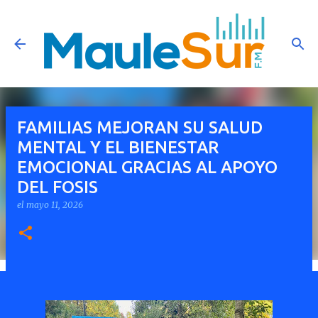
Ir al contenido principal
FAMILIAS MEJORAN SU SALUD
MENTAL Y EL BIENESTAR
EMOCIONAL GRACIAS AL APOYO
DEL FOSIS
el
mayo 11, 2026