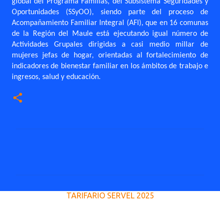
global del Programa Familias, del Subsistema Seguridades y
Oportunidades (SSyOO), siendo parte del proceso de
Acompañamiento Familiar Integral (AFI), que en 16 comunas
de la Región del Maule está ejecutando igual número de
Actividades Grupales dirigidas a casi medio millar de
mujeres jefas de hogar, orientadas al fortalecimiento de
indicadores de bienestar familiar en los ámbitos de trabajo e
ingresos, salud y educación.
C
o
m
e
TARIFARIO SERVEL 2025
n
t