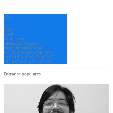
a
r
+
10
i
°
o
C
H:
+
11°
s
L:
+
4°
Cauquenes
Jueves, 06 Agosto
Previsión para 7 días
Vie
Sáb
Dom
Lun
Mar
Mié
+
11°
+
10°
+
10°
+
11°
+
12°
+
13°
+
2°
+
3°
+
2°
+
2°
+
2°
+
2°
Entradas populares