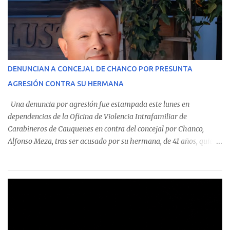
custodian fondos públicos— efectuaron transacciones por un
monto total de $116.075.918 entre enero de 2024 y junio de 2025.
En el detalle regional, se indica que en la comuna de Cauquenes se
identificó a cuatro funcionarios involucrados en este tipo de
operaciones. Asimismo, se precisa que uno de los casos
corresponde a un funcionario de la Municipalidad de Chanco,
DENUNCIAN A CONCEJAL DE CHANCO POR PRESUNTA
sumándose a otras comunas del Maule donde también se
AGRESIÓN CONTRA SU HERMANA
detectaron incumplimientos a la normativa vigente. El informe
precisa que la mayor cantidad de dinero apostado se registró en
Una denuncia por agresión fue estampada este lunes en
Talca, donde...
dependencias de la Oficina de Violencia Intrafamiliar de
Carabineros de Cauquenes en contra del concejal por Chanco,
Alfonso Meza, tras ser acusado por su hermana, de 41 años, quien
aseguró haber sido víctima de un violento episodio en un predio
agrícola familiar. Según consta en el parte policial, la denunciante
relató que los hechos ocurrieron cerca de las 11:30 horas en el
fundo San Baldomero, ubicado en el sector Dollimbuta, comuna de
Pelluhue. Allí, mientras se encontraba junto a su madre y su hijo
entregando recomendaciones a los trabajadores de la plantación
de frutillas, habría sostenido una discusión con su hermano, quien