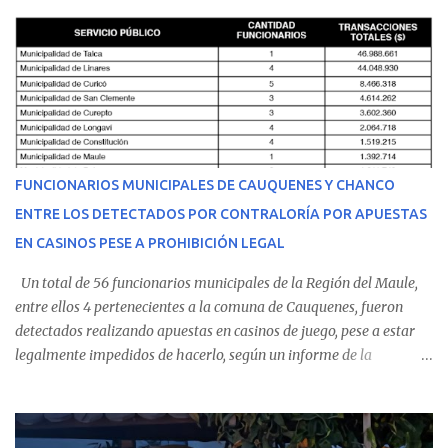
cumplir su jornada en el recinto asistencial manifestando
malestares físicos. Dada la complejidad de su estado de salud, el
equipo médico determinó su traslado de urgencia al Hospital
Regional de Talca y dado la urgencia la ambulancia partió hacia
Talca con escolta de Carabineros. En medio del traslado, el
estudiante de medicina de 25 años, se agravó y pese a los esfuerzos
del personal de emergencia terminó falleciendo, sin alcanzar a
recibir atención especializada en el centro de destino. Apenas se
FUNCIONARIOS MUNICIPALES DE CAUQUENES Y CHANCO
conoció la gravedad de su condición, sus padres —residentes en
ENTRE LOS DETECTADOS POR CONTRALORÍA POR APUESTAS
Villarrica— se trasladaron a Cauquenes con la esperanza de una
EN CASINOS PESE A PROHIBICIÓN LEGAL
evolución favorable. No obstante, alrededo...
Un total de 56 funcionarios municipales de la Región del Maule,
entre ellos 4 pertenecientes a la comuna de Cauquenes, fueron
detectados realizando apuestas en casinos de juego, pese a estar
legalmente impedidos de hacerlo, según un informe de la
Contraloría General de la República . Los antecedentes forman
parte del Consolidado de Información Circular (CIC) N° 20, el cual
estableció que estos funcionarios —quienes administran o