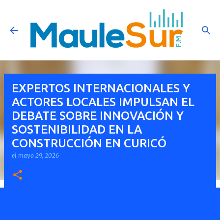
Ir al contenido principal
EXPERTOS INTERNACIONALES Y
ACTORES LOCALES IMPULSAN EL
DEBATE SOBRE INNOVACIÓN Y
SOSTENIBILIDAD EN LA
CONSTRUCCIÓN EN CURICÓ
el
mayo 29, 2026