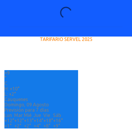
C
o
m
e
TARIFARIO SERVEL 2025
n
t
a
r
+
9
i
°
o
C
H:
+
10°
s
L:
+
2°
Cauquenes
Domingo, 09 Agosto
Previsión para 7 días
Lun
Mar
Mié
Jue
Vie
Sáb
+
12°
+
12°
+
13°
+
14°
+
18°
+
16°
+
1°
+
2°
+
2°
+
4°
+
8°
+
9°